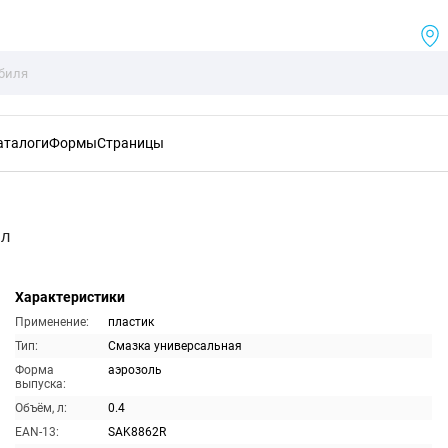
аталоги
Формы
Страницы
мл
Характеристики
Применение:
пластик
Тип:
Смазка универсальная
Форма
аэрозоль
выпуска:
Объём, л:
0.4
EAN-13:
SAK8862R