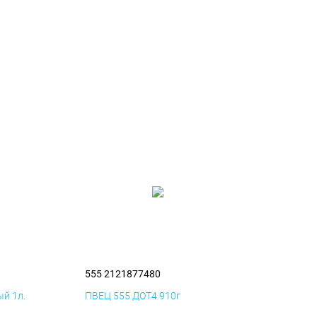
555 2121877480
й 1л.
ПВЕЦ 555 ДОТ4 910г