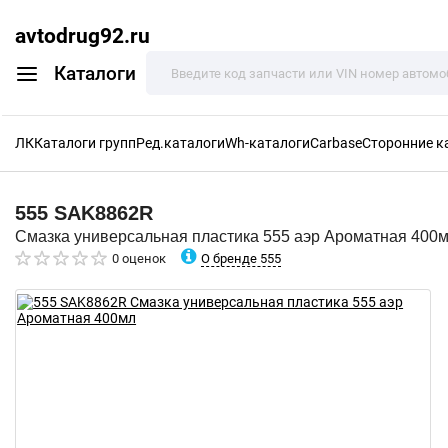
avtodrug92.ru
Каталоги
ЛК
Каталоги групп
Ред.каталоги
Wh-каталоги
Carbase
Сторонние к
555
SAK8862R
Смазка универсальная пластика 555 аэр Ароматная 400
О бренде 555
0 оценок