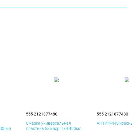
555 2121877480
555 2121877480
я
Смазка универсальная
АНТИФРИЗ красны
 400мл
пластика 555 аэр ПхВ 400мл