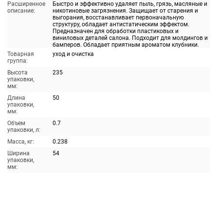
Расширенное
Быстро и эффективно удаляет пыль, грязь, масляные и
описание:
никотиновые загрязнения. Защищает от старения и
выгорания, восстанавливает первоначальную
структуру, обладает антистатическим эффектом.
Предназначен для обработки пластиковых и
виниловых деталей салона. Подходит для молдингов и
бамперов. Обладает приятным ароматом клубники.
Товарная
уход и очистка
группа:
Высота
235
упаковки,
мм:
Длина
50
упаковки,
мм:
Объем
0.7
упаковки, л:
Масса, кг:
0.238
Ширина
54
упаковки,
мм: