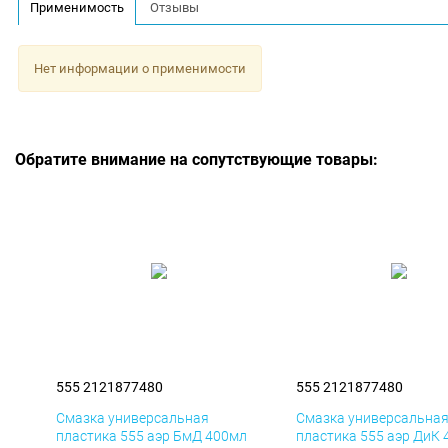
Применимость
Отзывы
Нет информации о применимости
Обратите внимание на сопутствующие товары:
555 2121877480
555 2121877480
Смазка универсальная
Смазка универсальна
пластика 555 аэр БмД 400мл
пластика 555 аэр ДиК