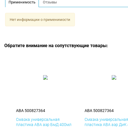
Применимость
Отзывы
Нет информации о применимости
Обратите внимание на сопутствующие товары:
ABA 500827364
ABA 500827364
Смазка универсальная
Смазка универсальна
пластика ABA аэр БмД 400мл
пластика ABA аэр ДиК