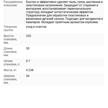
Расширенное
Быстро и эффективно удаляет пыль, грязь, масляные и
описание:
никотиновые загрязнения. Защищает от старения и
выгорания, восстанавливает первоначальную
структуру, обладает антистатическим эффектом.
Предназначен для обработки пластиковых и
виниловых деталей салона. Подходит для молдингов и
бамперов. Обладает приятным ароматом клубники.
Товарная
уход и очистка
группа:
Высота
235
упаковки,
мм:
Длина
50
упаковки,
мм:
Объем
0.7
упаковки, л:
Масса, кг:
0.238
Ширина
54
упаковки,
мм: