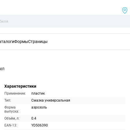
аталоги
Формы
Страницы
мл
Характеристики
Применение:
пластик
Тип:
Смазка универсальная
Форма
аэрозоль
выпуска:
Объём, л:
0.4
EAN-13:
YD506390