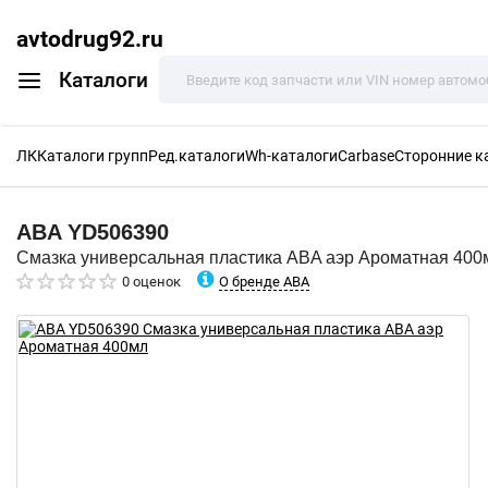
avtodrug92.ru
Каталоги
ЛК
Каталоги групп
Ред.каталоги
Wh-каталоги
Carbase
Сторонние к
ABA
YD506390
Смазка универсальная пластика ABA аэр Ароматная 400
О бренде ABA
0 оценок