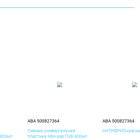
ABA 500827364
ABA 500827364
я
Смазка универсальная
АНТИФРИЗ красны
 400мл
пластика ABA аэр ПхВ 400мл