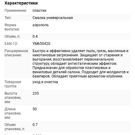
Характеристики
Применение:
пластик
Тип:
Смазка универсальная
Форма
аэрозоль
выпуска:
Объём, л:
0.4
EAN-13:
YM650420
Расширенное
Быстро и эффективно удаляет пыль, грязь, масляные и
описание:
никотиновые загрязнения. Защищает от старения и
выгорания, восстанавливает первоначальную
структуру, обладает антистатическим эффектом.
Предназначен для обработки пластиковых и
виниловых деталей салона. Подходит для молдингов и
бамперов. Обладает приятным ароматом клубники.
Товарная
уход и очистка
группа:
Высота
235
упаковки,
мм:
Длина
50
упаковки,
мм:
Объем
0.7
упаковки, л: