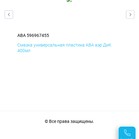
ABA 596967455
ABA
Смазка универсальная пластика ABA аэр ДиК
Сма
400мл
40
© Все права защищены.