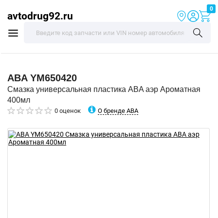
0
avtodrug92.ru
ABA
YM650420
Смазка универсальная пластика ABA аэр Ароматная
400мл
О бренде ABA
0 оценок