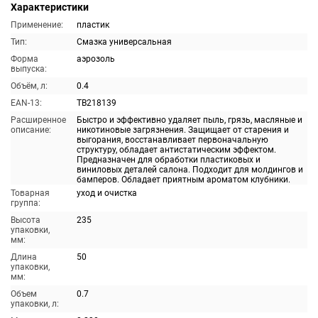
Характеристики
Применение:
пластик
Тип:
Смазка универсальная
Форма
аэрозоль
выпуска:
Объём, л:
0.4
EAN-13:
TB218139
Расширенное
Быстро и эффективно удаляет пыль, грязь, масляные и
описание:
никотиновые загрязнения. Защищает от старения и
выгорания, восстанавливает первоначальную
структуру, обладает антистатическим эффектом.
Предназначен для обработки пластиковых и
виниловых деталей салона. Подходит для молдингов и
бамперов. Обладает приятным ароматом клубники.
Товарная
уход и очистка
группа:
Высота
235
упаковки,
мм:
Длина
50
упаковки,
мм:
Объем
0.7
упаковки, л: