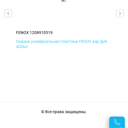
FENOX 1208910519
FEN
мД
Смазка универсальная пластика FENOX аэр ДиК
Сма
400мл
40
© Все права защищены.