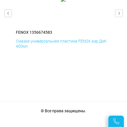
FENOX 1356674583
FEN
мД
Смазка универсальная пластика FENOX аэр ДиК
Сма
400мл
40
© Все права защищены.