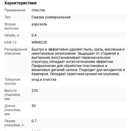
Характеристики
Применение:
пластик
Тип:
Смазка универсальная
Форма
аэрозоль
выпуска:
Объём, л:
0.4
EAN-13:
WB48230
Расширенное
Быстро и эффективно удаляет пыль, грязь, масляные и
описание:
никотиновые загрязнения. Защищает от старения и
выгорания, восстанавливает первоначальную
структуру, обладает антистатическим эффектом.
Предназначен для обработки пластиковых и
виниловых деталей салона. Подходит для молдингов и
бамперов. Обладает приятным ароматом клубники.
Товарная
уход и очистка
группа:
Высота
235
упаковки,
мм:
Длина
50
упаковки,
мм:
Объем
0.7
упаковки, л: