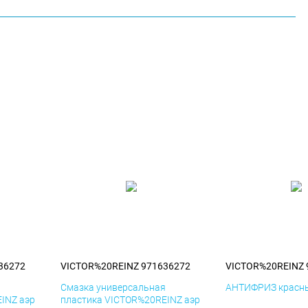
36272
VICTOR%20REINZ 971636272
VICTOR%20REINZ 
я
Смазка универсальная
АНТИФРИЗ красны
INZ аэр
пластика VICTOR%20REINZ аэр