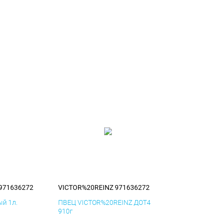
971636272
VICTOR%20REINZ 971636272
й 1л.
ПВЕЦ VICTOR%20REINZ ДОТ4
910г