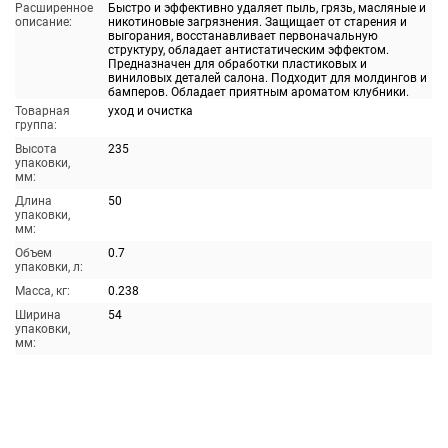
Расширенное
Быстро и эффективно удаляет пыль, грязь, масляные и
описание:
никотиновые загрязнения. Защищает от старения и
выгорания, восстанавливает первоначальную
структуру, обладает антистатическим эффектом.
Предназначен для обработки пластиковых и
виниловых деталей салона. Подходит для молдингов и
бамперов. Обладает приятным ароматом клубники.
Товарная
уход и очистка
группа:
Высота
235
упаковки,
мм:
Длина
50
упаковки,
мм:
Объем
0.7
упаковки, л:
Масса, кг:
0.238
Ширина
54
упаковки,
мм: