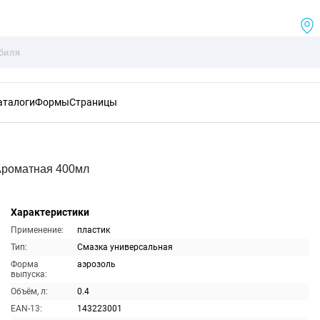
аталоги
Формы
Страницы
Ароматная 400мл
Характеристики
Применение:
пластик
Тип:
Смазка универсальная
Форма
аэрозоль
выпуска:
Объём, л:
0.4
EAN-13:
143223001