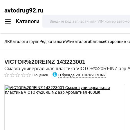
avtodrug92.ru
Каталоги
ЛК
Каталоги групп
Ред.каталоги
Wh-каталоги
Carbase
Сторонние к
VICTOR%20REINZ
143223001
Смазка универсальная пластика VICTOR%20REINZ аэр 
О бренде VICTOR%20REINZ
0 оценок